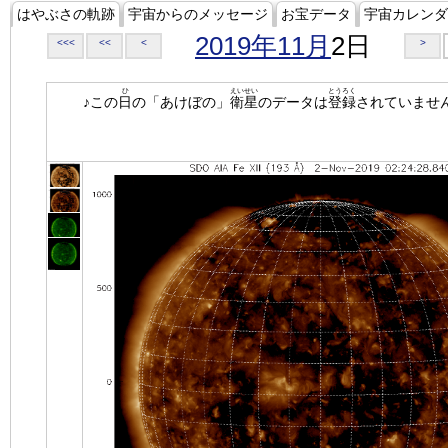
はやぶさの軌跡
宇宙からのメッセージ
お宝データ
宇宙カレンダ
2019年11月
2日
<<<
<<
<
>
ひ
えいせい
とうろく
♪この
日
の「あけぼの」
衛星
のデータは
登録
されていませ