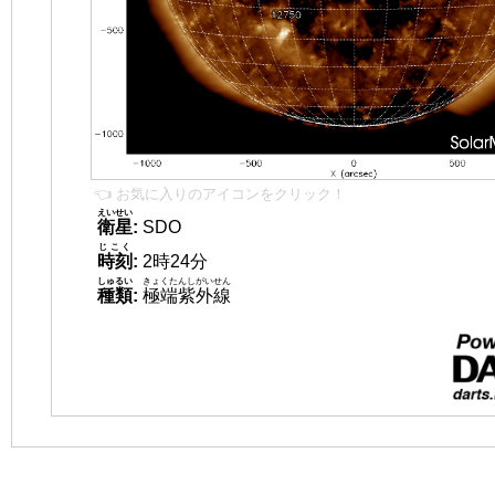
👈 お気に入りのアイコンをクリック！
えいせい
衛星
:
SDO
じこく
時刻
:
2時24分
しゅるい
きょくたんしがいせん
種類
:
極端紫外線