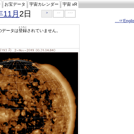
ジ
お宝データ
宇宙カレンダー
宇宙 xR
年11月
2日
>
>>
>>>
…☞Engli
とうろく
のデータは
登録
されていません。