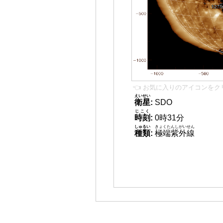
👈 お気に入りのアイコンをク
えいせい
衛星
:
SDO
じこく
時刻
:
0時31分
しゅるい
きょくたんしがいせん
種類
:
極端紫外線