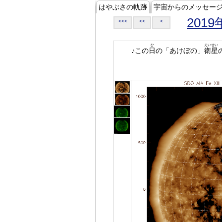
はやぶさの軌跡
宇宙からのメッセー
2019
<<<
<<
<
ひ
えいせい
♪この
日
の「あけぼの」
衛星