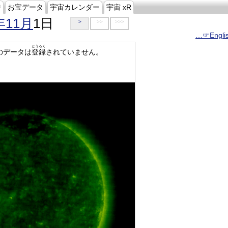
ジ
お宝データ
宇宙カレンダー
宇宙 xR
年11月
1日
>
>>
>>>
…☞Engli
とうろく
のデータは
登録
されていません。