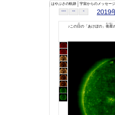
はやぶさの軌跡
宇宙からのメッセー
2019
<<<
<<
<
ひ
えいせい
♪この
日
の「あけぼの」
衛星