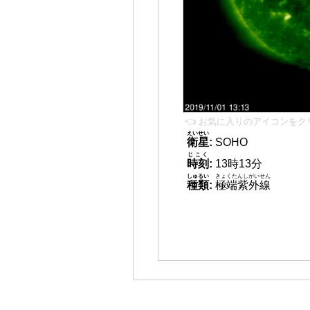
👈 お気に入りのアイコンをク
えいせい
衛星
:
SOHO
じこく
時刻
:
13時13分
しゅるい
きょくたんしがいせん
種類
:
極端紫外線