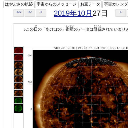
はやぶさの軌跡
宇宙からのメッセージ
お宝データ
宇宙カレンダ
2019年10月
27日
<<<
<<
<
>
ひ
えいせい
とうろく
♪この
日
の「あけぼの」
衛星
のデータは
登録
されていませ