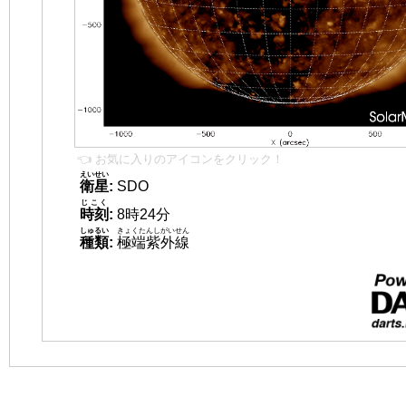
👈 お気に入りのアイコンをクリック！
えいせい
衛星
:
SDO
じこく
時刻
:
8時24分
しゅるい
きょくたんしがいせん
種類
:
極端紫外線