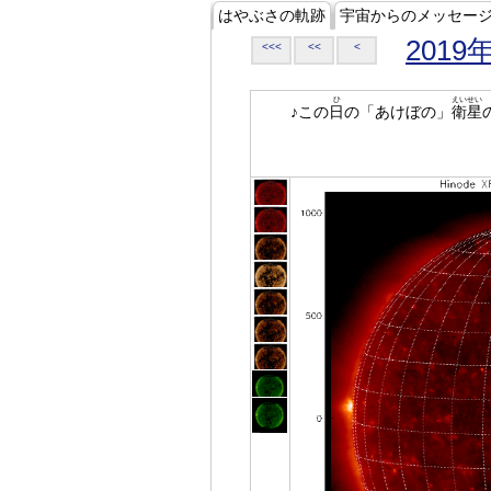
はやぶさの軌跡
宇宙からのメッセー
2019
<<<
<<
<
ひ
えいせい
♪この
日
の「あけぼの」
衛星