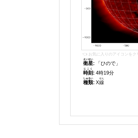
👈 お気に入りのアイコンをク
えいせい
衛星
:
「ひので」
じこく
時刻
:
4時19分
しゅるい
せん
種類
:
X
線