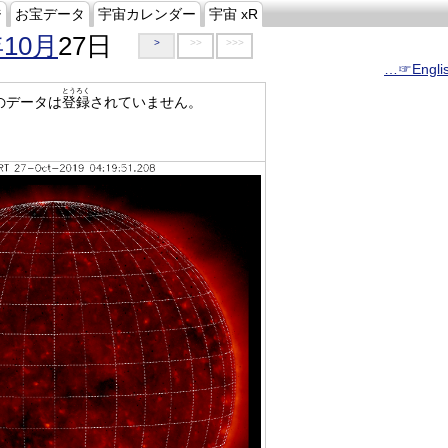
ジ
お宝データ
宇宙カレンダー
宇宙 xR
年10月
27日
>
>>
>>>
…☞Engli
とうろく
のデータは
登録
されていません。