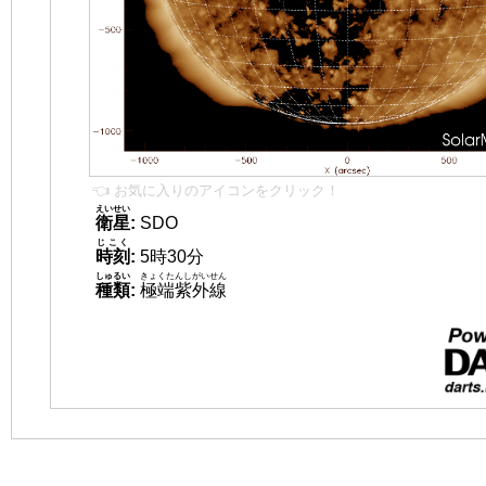
👈 お気に入りのアイコンをクリック！
えいせい
衛星
:
SDO
じこく
時刻
:
5時30分
しゅるい
きょくたんしがいせん
種類
:
極端紫外線