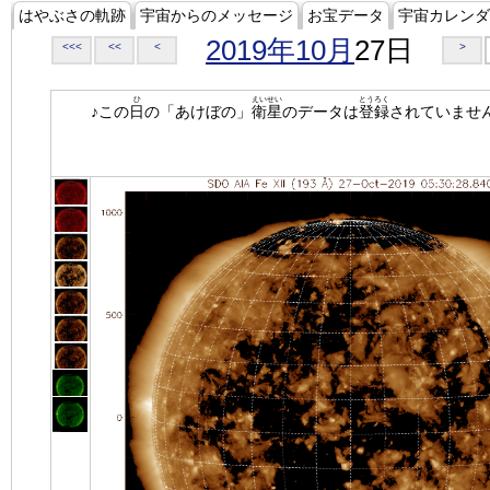
はやぶさの軌跡
宇宙からのメッセージ
お宝データ
宇宙カレンダ
2019年10月
27日
<<<
<<
<
>
ひ
えいせい
とうろく
♪この
日
の「あけぼの」
衛星
のデータは
登録
されていませ