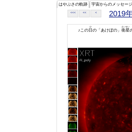
はやぶさの軌跡
宇宙からのメッセー
2019
<<<
<<
<
ひ
えいせい
♪この
日
の「あけぼの」
衛星