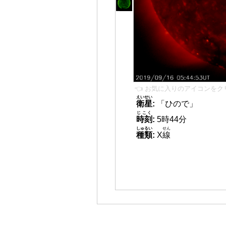
👈 お気に入りのアイコンをク
えいせい
衛星
:
「ひので」
じこく
時刻
:
5時44分
しゅるい
せん
種類
:
X
線