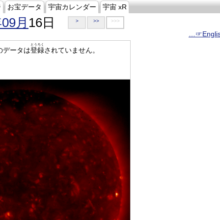
ジ
お宝データ
宇宙カレンダー
宇宙 xR
年09月
16日
>
>>
>>>
…☞Engli
とうろく
のデータは
登録
されていません。