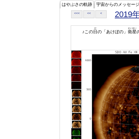
はやぶさの軌跡
宇宙からのメッセー
2019
<<<
<<
<
ひ
えいせい
♪この
日
の「あけぼの」
衛星