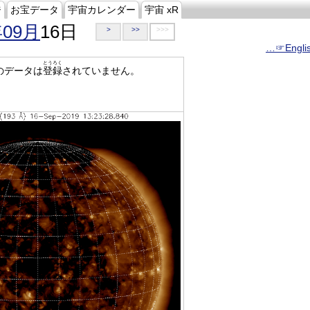
ジ
お宝データ
宇宙カレンダー
宇宙 xR
年09月
16日
>
>>
>>>
…☞Engli
とうろく
のデータは
登録
されていません。