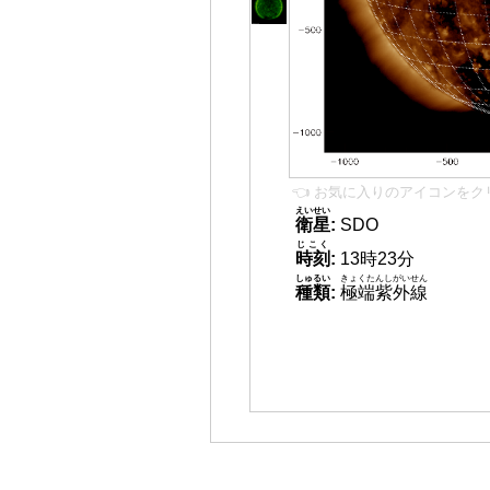
👈 お気に入りのアイコンをク
えいせい
衛星
:
SDO
じこく
時刻
:
13時23分
しゅるい
きょくたんしがいせん
種類
:
極端紫外線