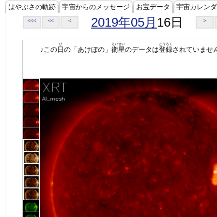
はやぶさの軌跡
宇宙からのメッセージ
お宝データ
宇宙カレンダ
2019年05月
16日
<<<
<<
<
>
ひ
えいせい
とうろく
♪この
日
の「あけぼの」
衛星
のデータは
登録
されていませ