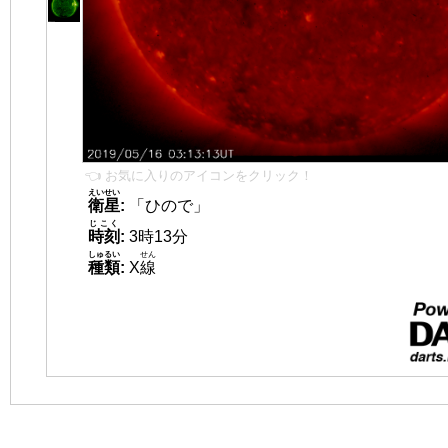
👈 お気に入りのアイコンをクリック！
えいせい
衛星
:
「ひので」
じこく
時刻
:
3時13分
しゅるい
せん
種類
:
X
線