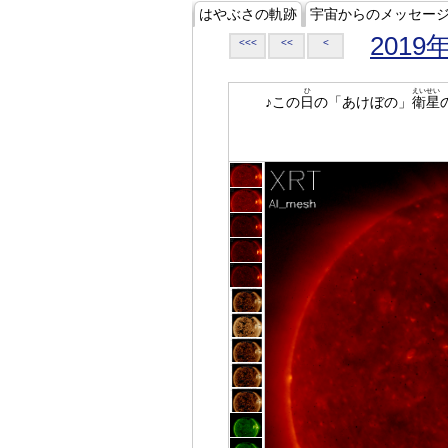
はやぶさの軌跡
宇宙からのメッセー
2019
<<<
<<
<
ひ
えいせい
♪この
日
の「あけぼの」
衛星