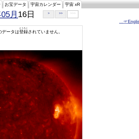
ジ
お宝データ
宇宙カレンダー
宇宙 xR
年05月
16日
>
>>
>>>
…☞Engli
とうろく
のデータは
登録
されていません。