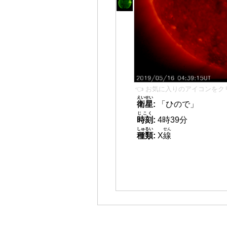
👈 お気に入りのアイコンをク
えいせい
衛星
:
「ひので」
じこく
時刻
:
4時39分
しゅるい
せん
種類
:
X
線