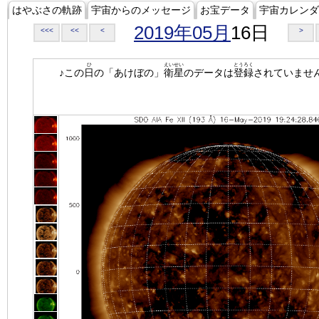
はやぶさの軌跡
宇宙からのメッセージ
お宝データ
宇宙カレンダ
2019年05月
16日
<<<
<<
<
>
ひ
えいせい
とうろく
♪この
日
の「あけぼの」
衛星
のデータは
登録
されていませ