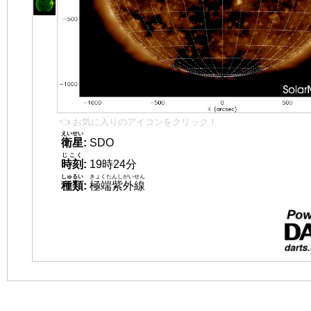
👈 お気に入りのアイコンをクリック！
えいせい
衛星
:
SDO
じこく
時刻
:
19時24分
しゅるい
きょくたんしがいせん
種類
:
極端紫外線