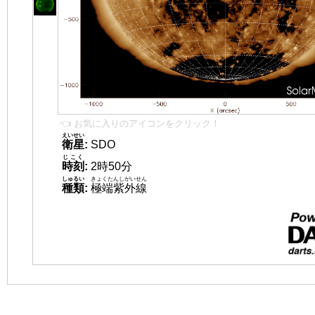
👈 お気に入りのアイコンをクリック！
えいせい
衛星
:
SDO
じこく
時刻
:
2時50分
しゅるい
きょくたんしがいせん
種類
:
極端紫外線