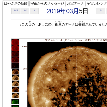
はやぶさの軌跡
宇宙からのメッセージ
お宝データ
宇宙カレンダ
2019年03月
5日
<<<
<<
<
>
ひ
えいせい
とうろく
♪この
日
の「あけぼの」
衛星
のデータは
登録
されていませ