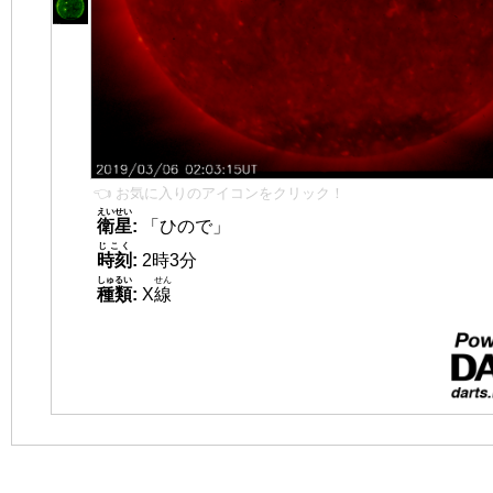
👈 お気に入りのアイコンをクリック！
えいせい
衛星
:
「ひので」
じこく
時刻
:
2時3分
しゅるい
せん
種類
:
X
線