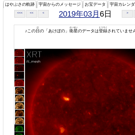
はやぶさの軌跡
宇宙からのメッセージ
お宝データ
宇宙カレンダ
2019年03月
6日
<<<
<<
<
>
ひ
えいせい
とうろく
♪この
日
の「あけぼの」
衛星
のデータは
登録
されていませ