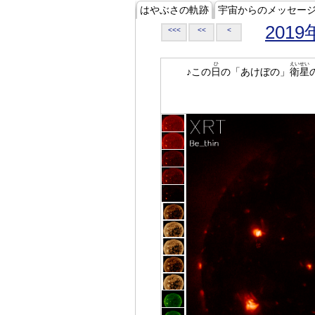
はやぶさの軌跡
宇宙からのメッセー
2019
<<<
<<
<
ひ
えいせい
♪この
日
の「あけぼの」
衛星