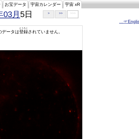
ジ
お宝データ
宇宙カレンダー
宇宙 xR
年03月
5日
>
>>
>>>
…☞Engli
とうろく
のデータは
登録
されていません。