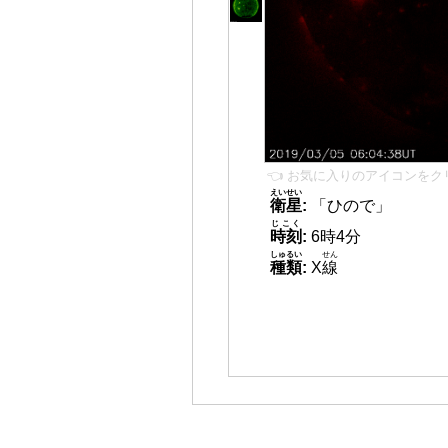
👈 お気に入りのアイコンをク
えいせい
衛星
:
「ひので」
じこく
時刻
:
6時4分
しゅるい
せん
種類
:
X
線