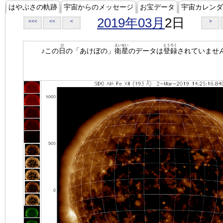
はやぶさの軌跡
宇宙からのメッセージ
お宝データ
宇宙カレンダ
2019年03月
2日
<<<
<<
<
>
ひ
えいせい
とうろく
♪この
日
の「あけぼの」
衛星
のデータは
登録
されていませ