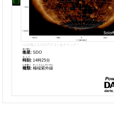
👈 お気に入りのアイコンをクリック！
えいせい
衛星
:
SDO
じこく
時刻
:
14時25分
しゅるい
きょくたんしがいせん
種類
:
極端紫外線