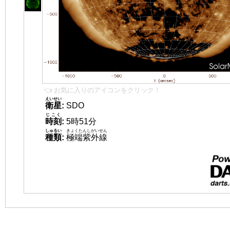
👈 お気に入りのアイコンをクリック！
えいせい
衛星
:
SDO
じこく
時刻
:
5時51分
しゅるい
きょくたんしがいせん
種類
:
極端紫外線