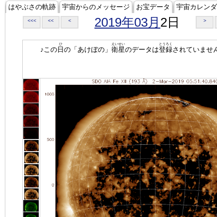
はやぶさの軌跡
宇宙からのメッセージ
お宝データ
宇宙カレンダ
2019年03月
2日
<<<
<<
<
>
ひ
えいせい
とうろく
♪この
日
の「あけぼの」
衛星
のデータは
登録
されていませ