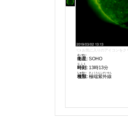
👈 お気に入りのアイコンをク
えいせい
衛星
:
SOHO
じこく
時刻
:
13時13分
しゅるい
きょくたんしがいせん
種類
:
極端紫外線