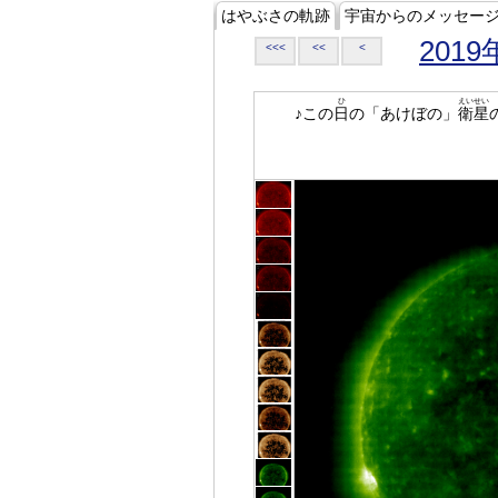
はやぶさの軌跡
宇宙からのメッセー
2019
<<<
<<
<
ひ
えいせい
♪この
日
の「あけぼの」
衛星