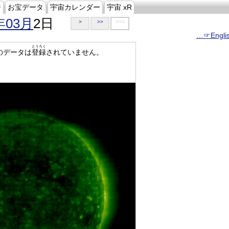
ジ
お宝データ
宇宙カレンダー
宇宙 xR
年03月
2日
>
>>
>>>
…☞Engli
とうろく
のデータは
登録
されていません。