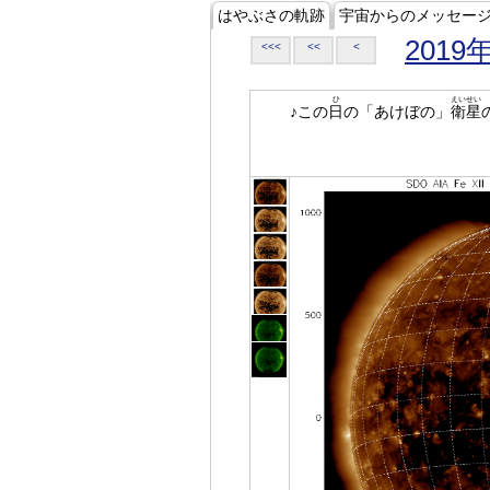
はやぶさの軌跡
宇宙からのメッセー
2019
<<<
<<
<
ひ
えいせい
♪この
日
の「あけぼの」
衛星