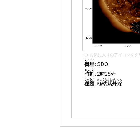
👈 お気に入りのアイコンをク
えいせい
衛星
:
SDO
じこく
時刻
:
2時25分
しゅるい
きょくたんしがいせん
種類
:
極端紫外線