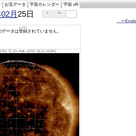
ジ
お宝データ
宇宙カレンダー
宇宙 xR
年02月
25日
>
>>
>>>
…☞Engli
とうろく
のデータは
登録
されていません。