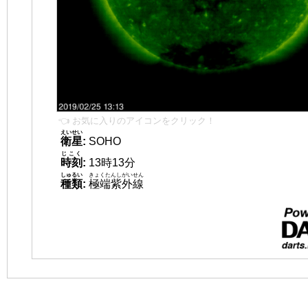
👈 お気に入りのアイコンをクリック！
えいせい
衛星
:
SOHO
じこく
時刻
:
13時13分
しゅるい
きょくたんしがいせん
種類
:
極端紫外線