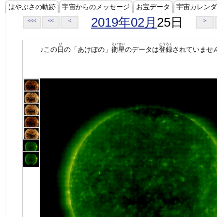
はやぶさの軌跡
宇宙からのメッセージ
お宝データ
宇宙カレンダ
2019年02月
25日
<<<
<<
<
>
ひ
えいせい
とうろく
♪この
日
の「あけぼの」
衛星
のデータは
登録
されていませ