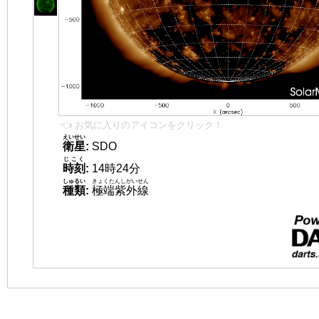
👈 お気に入りのアイコンをクリック！
えいせい
衛星
:
SDO
じこく
時刻
:
14時24分
しゅるい
きょくたんしがいせん
種類
:
極端紫外線