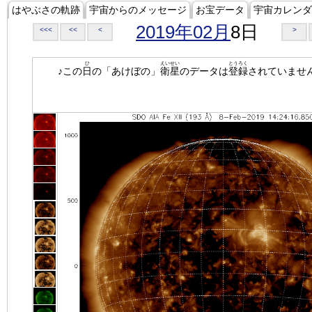
はやぶさの軌跡
宇宙からのメッセージ
お宝データ
宇宙カレンダ
2019年02月
8日
<<<
<<
<
>
ひ
えいせい
とうろく
♪この
日
の「あけぼの」
衛星
のデータは
登録
されていませ