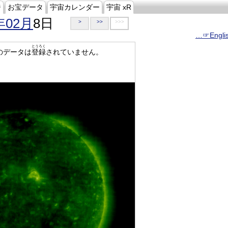
ジ
お宝データ
宇宙カレンダー
宇宙 xR
年02月
8日
>
>>
>>>
…☞Engli
とうろく
のデータは
登録
されていません。