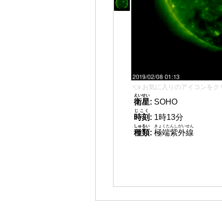
👈 お気に入りのアイコンをク
えいせい
衛星
:
SOHO
じこく
時刻
:
1時13分
しゅるい
きょくたんしがいせん
種類
:
極端紫外線