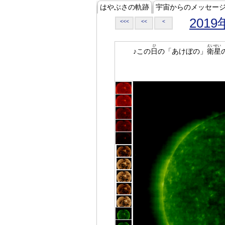
はやぶさの軌跡
宇宙からのメッセー
2019
<<<
<<
<
ひ
えいせい
♪この
日
の「あけぼの」
衛星