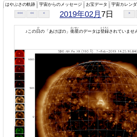
はやぶさの軌跡
宇宙からのメッセージ
お宝データ
宇宙カレンダ
2019年02月
7日
<<<
<<
<
>
ひ
えいせい
とうろく
♪この
日
の「あけぼの」
衛星
のデータは
登録
されていませ