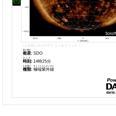
👈 お気に入りのアイコンをクリック！
えいせい
衛星
:
SDO
じこく
時刻
:
14時25分
しゅるい
きょくたんしがいせん
種類
:
極端紫外線