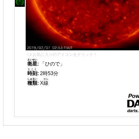
👈 お気に入りのアイコンをクリック！
えいせい
衛星
:
「ひので」
じこく
時刻
:
2時53分
しゅるい
せん
種類
:
X
線