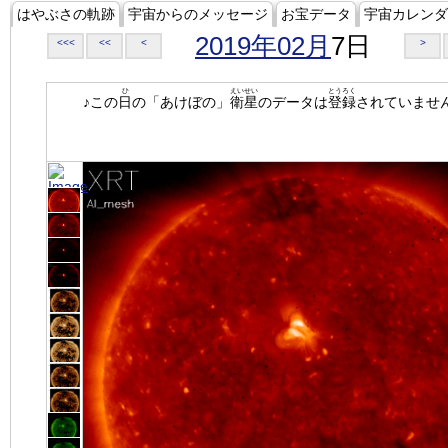
はやぶさの軌跡
宇宙からのメッセージ
お宝データ
宇宙カレンダ
2019年02月
7日
<<<
<<
<
>
ひ
えいせい
とうろく
♪この
日
の「あけぼの」
衛星
のデータは
登録
されていませ