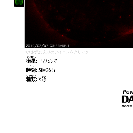
👈 お気に入りのアイコンをクリック！
えいせい
衛星
:
「ひので」
じこく
時刻
:
5時26分
しゅるい
せん
種類
:
X
線