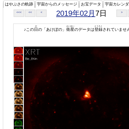
はやぶさの軌跡
宇宙からのメッセージ
お宝データ
宇宙カレンダ
2019年02月
7日
<<<
<<
<
>
ひ
えいせい
とうろく
♪この
日
の「あけぼの」
衛星
のデータは
登録
されていませ