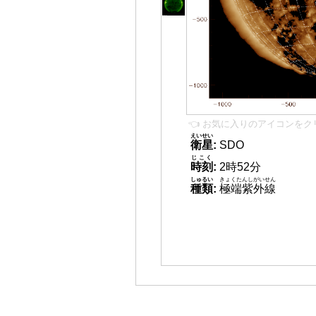
👈 お気に入りのアイコンをク
えいせい
衛星
:
SDO
じこく
時刻
:
2時52分
しゅるい
きょくたんしがいせん
種類
:
極端紫外線