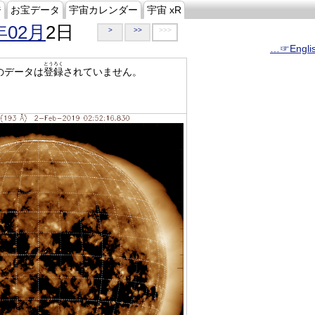
ジ
お宝データ
宇宙カレンダー
宇宙 xR
年02月
2日
>
>>
>>>
…☞Engli
とうろく
のデータは
登録
されていません。