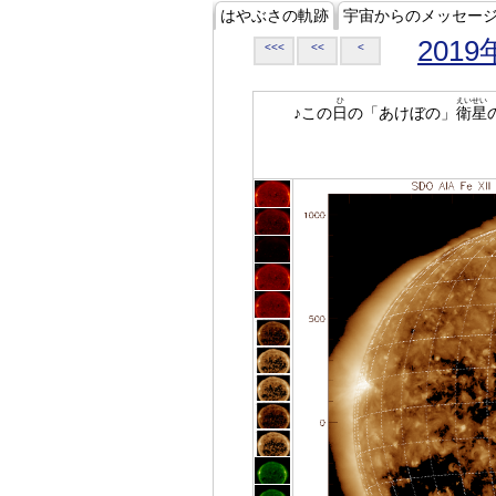
はやぶさの軌跡
宇宙からのメッセー
2019
<<<
<<
<
ひ
えいせい
♪この
日
の「あけぼの」
衛星