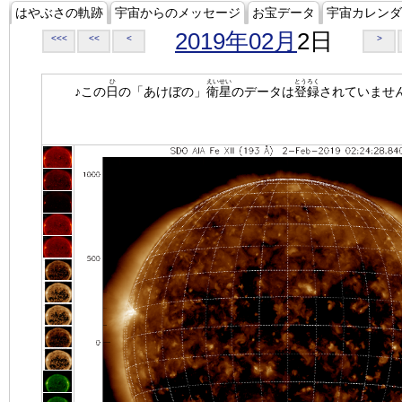
はやぶさの軌跡
宇宙からのメッセージ
お宝データ
宇宙カレンダ
2019年02月
2日
<<<
<<
<
>
ひ
えいせい
とうろく
♪この
日
の「あけぼの」
衛星
のデータは
登録
されていませ