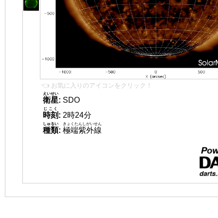
👈 お気に入りのアイコンをクリック！
えいせい
衛星
:
SDO
じこく
時刻
:
2時24分
しゅるい
きょくたんしがいせん
種類
:
極端紫外線