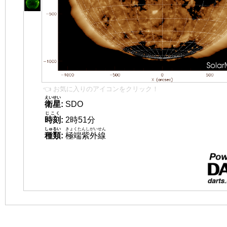
👈 お気に入りのアイコンをクリック！
えいせい
衛星
:
SDO
じこく
時刻
:
2時51分
しゅるい
きょくたんしがいせん
種類
:
極端紫外線