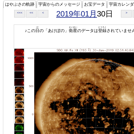
はやぶさの軌跡
宇宙からのメッセージ
お宝データ
宇宙カレンダ
2019年01月
30日
<<<
<<
<
>
ひ
えいせい
とうろく
♪この
日
の「あけぼの」
衛星
のデータは
登録
されていませ