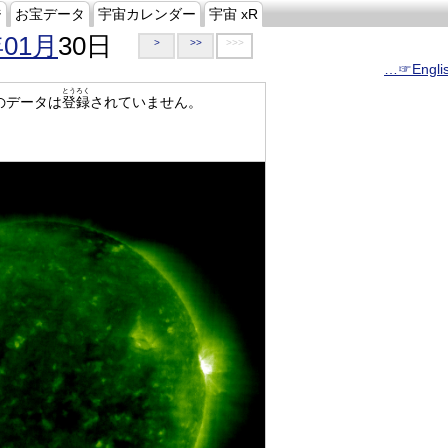
ジ
お宝データ
宇宙カレンダー
宇宙 xR
年01月
30日
>
>>
>>>
…☞Engli
とうろく
のデータは
登録
されていません。