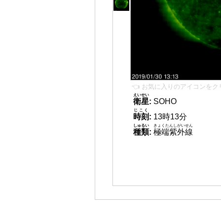
👈 お気に入りのアイコンをク
えいせい
衛星
:
SOHO
じこく
時刻
:
13時13分
しゅるい
きょくたんしがいせん
種類
:
極端紫外線