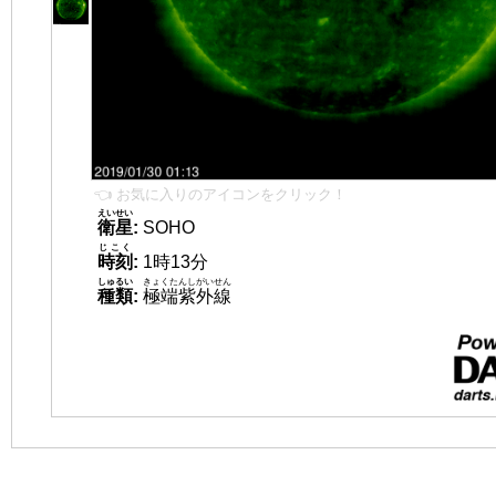
👈 お気に入りのアイコンをクリック！
えいせい
衛星
:
SOHO
じこく
時刻
:
1時13分
しゅるい
きょくたんしがいせん
種類
:
極端紫外線