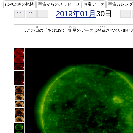
はやぶさの軌跡
宇宙からのメッセージ
お宝データ
宇宙カレンダ
2019年01月
30日
<<<
<<
<
>
ひ
えいせい
とうろく
♪この
日
の「あけぼの」
衛星
のデータは
登録
されていませ