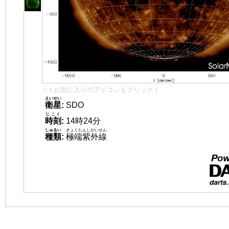
👈 お気に入りのアイコンをクリック！
えいせい
衛星
:
SDO
じこく
時刻
:
14時24分
しゅるい
きょくたんしがいせん
種類
:
極端紫外線