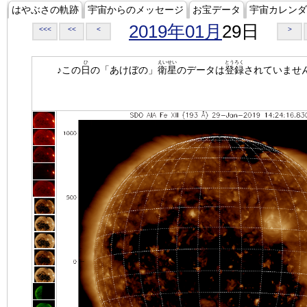
はやぶさの軌跡
宇宙からのメッセージ
お宝データ
宇宙カレンダ
2019年01月
29日
<<<
<<
<
>
ひ
えいせい
とうろく
♪この
日
の「あけぼの」
衛星
のデータは
登録
されていませ