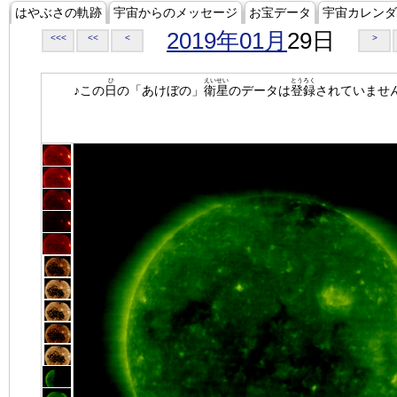
はやぶさの軌跡
宇宙からのメッセージ
お宝データ
宇宙カレンダ
2019年01月
29日
<<<
<<
<
>
ひ
えいせい
とうろく
♪この
日
の「あけぼの」
衛星
のデータは
登録
されていませ