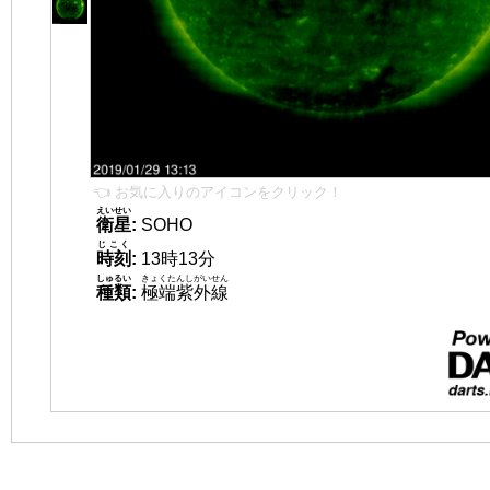
👈 お気に入りのアイコンをクリック！
えいせい
衛星
:
SOHO
じこく
時刻
:
13時13分
しゅるい
きょくたんしがいせん
種類
:
極端紫外線