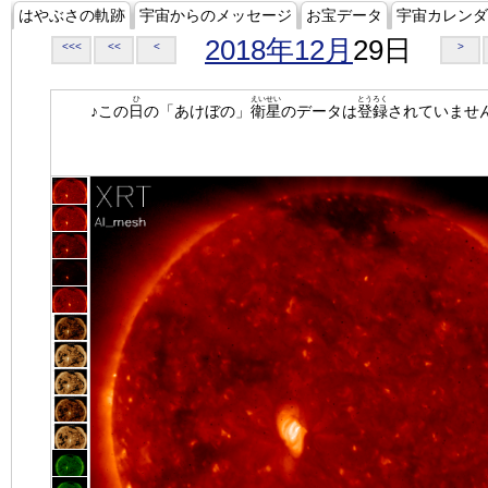
はやぶさの軌跡
宇宙からのメッセージ
お宝データ
宇宙カレンダ
2018年12月
29日
<<<
<<
<
>
ひ
えいせい
とうろく
♪この
日
の「あけぼの」
衛星
のデータは
登録
されていませ