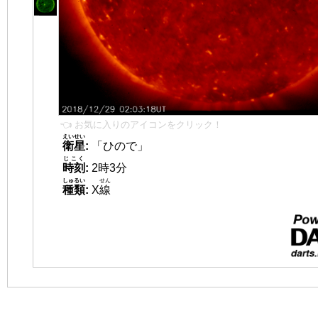
👈 お気に入りのアイコンをクリック！
えいせい
衛星
:
「ひので」
じこく
時刻
:
2時3分
しゅるい
せん
種類
:
X
線