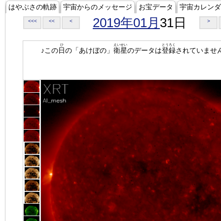
はやぶさの軌跡
宇宙からのメッセージ
お宝データ
宇宙カレンダ
2019年01月
31日
<<<
<<
<
>
ひ
えいせい
とうろく
♪この
日
の「あけぼの」
衛星
のデータは
登録
されていませ