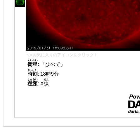
👈 お気に入りのアイコンをクリック！
えいせい
衛星
:
「ひので」
じこく
時刻
:
18時9分
しゅるい
せん
種類
:
X
線