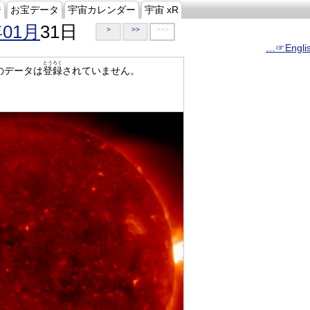
ジ
お宝データ
宇宙カレンダー
宇宙 xR
年01月
31日
>
>>
>>>
…☞Engli
とうろく
のデータは
登録
されていません。