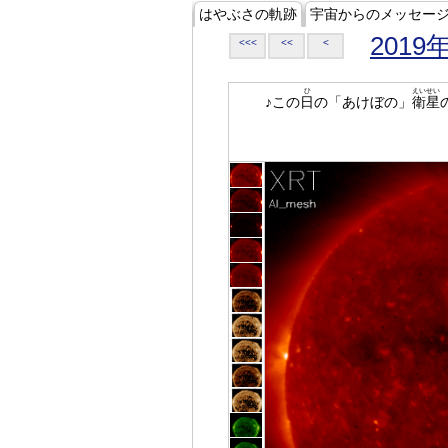
はやぶさの軌跡
宇宙からのメッセー
2019
<<<
<<
<
ひ
えいせい
♪この
日
の「あけぼの」
衛星