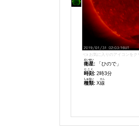
👈 お気に入りのアイコンをク
えいせい
衛星
:
「ひので」
じこく
時刻
:
2時3分
しゅるい
せん
種類
:
X
線