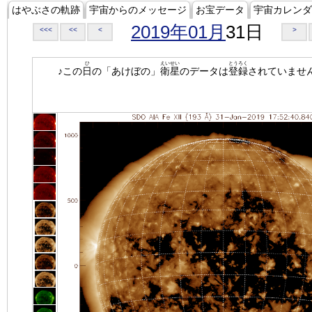
はやぶさの軌跡
宇宙からのメッセージ
お宝データ
宇宙カレンダ
2019年01月
31日
<<<
<<
<
>
ひ
えいせい
とうろく
♪この
日
の「あけぼの」
衛星
のデータは
登録
されていませ