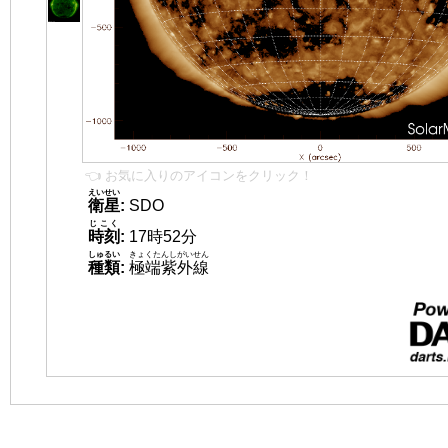
👈 お気に入りのアイコンをクリック！
えいせい
衛星
:
SDO
じこく
時刻
:
17時52分
しゅるい
きょくたんしがいせん
種類
:
極端紫外線