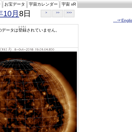
ジ
お宝データ
宇宙カレンダー
宇宙 xR
年10月
8日
>
>>
>>>
…☞Engli
とうろく
のデータは
登録
されていません。