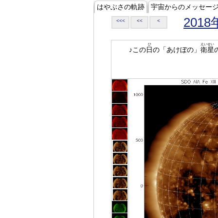
はやぶさの軌跡
宇宙からのメッセー
2018
<<<
<<
<
ひ
えいせい
♪この
日
の「あけぼの」
衛星