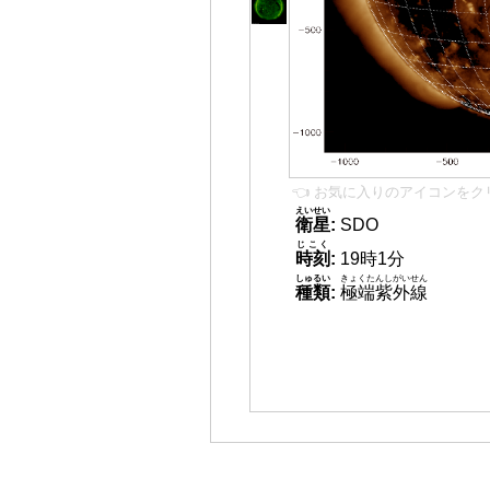
👈 お気に入りのアイコンをク
えいせい
衛星
:
SDO
じこく
時刻
:
19時1分
しゅるい
きょくたんしがいせん
種類
:
極端紫外線