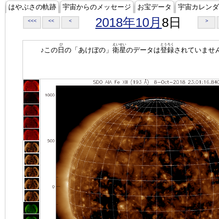
はやぶさの軌跡
宇宙からのメッセージ
お宝データ
宇宙カレンダ
2018年10月
8日
<<<
<<
<
>
ひ
えいせい
とうろく
♪この
日
の「あけぼの」
衛星
のデータは
登録
されていませ