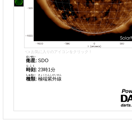
👈 お気に入りのアイコンをクリック！
えいせい
衛星
:
SDO
じこく
時刻
:
23時1分
しゅるい
きょくたんしがいせん
種類
:
極端紫外線