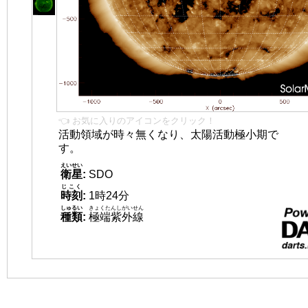
👈 お気に入りのアイコンをクリック！
活動領域が時々無くなり、太陽活動極小期で
す。
えいせい
衛星
:
SDO
じこく
時刻
:
1時24分
しゅるい
きょくたんしがいせん
種類
:
極端紫外線