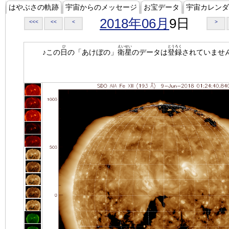
はやぶさの軌跡
宇宙からのメッセージ
お宝データ
宇宙カレンダ
2018年06月
9日
<<<
<<
<
>
ひ
えいせい
とうろく
♪この
日
の「あけぼの」
衛星
のデータは
登録
されていませ