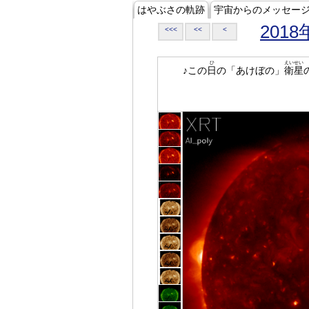
はやぶさの軌跡
宇宙からのメッセー
2018
<<<
<<
<
ひ
えいせい
♪この
日
の「あけぼの」
衛星