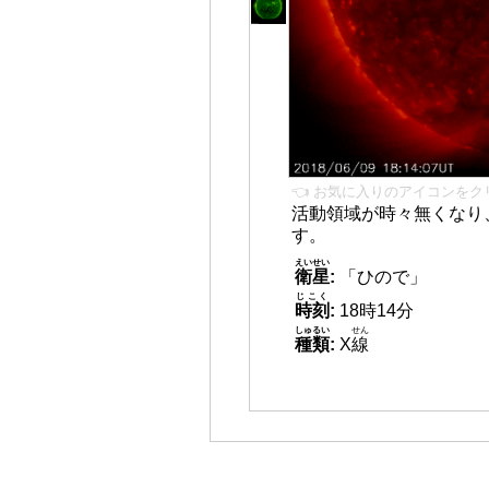
👈 お気に入りのアイコンをク
活動領域が時々無くなり
す。
えいせい
衛星
:
「ひので」
じこく
時刻
:
18時14分
しゅるい
せん
種類
:
X
線