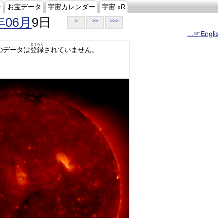
ジ
お宝データ
宇宙カレンダー
宇宙 xR
年06月
9日
>
>>
>>>
…☞Engli
とうろく
のデータは
登録
されていません。