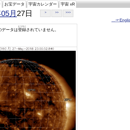
ジ
お宝データ
宇宙カレンダー
宇宙 xR
年05月
27日
>
>>
>>>
…☞Engli
とうろく
のデータは
登録
されていません。