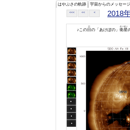
はやぶさの軌跡
宇宙からのメッセー
2018
<<<
<<
<
ひ
えいせい
♪この
日
の「あけぼの」
衛星