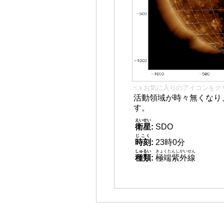
👈 お気に入りのアイコンをク
活動領域が時々無くなり
す。
えいせい
衛星
:
SDO
じこく
時刻
:
23時0分
しゅるい
きょくたんしがいせん
種類
:
極端紫外線