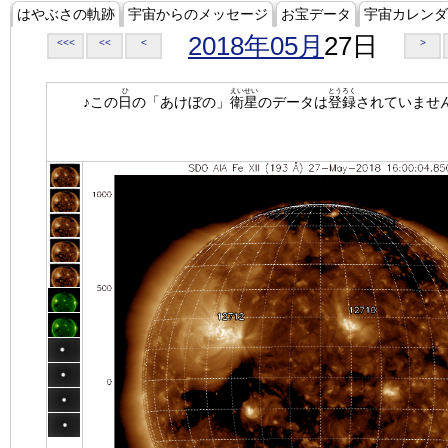
はやぶさの軌跡
宇宙からのメッセージ
お宝データ
宇宙カレンダ
2018年05月
27日
<<<
<<
<
>
ひ
えいせい
とうろく
♪この
日
の「あけぼの」
衛星
のデータは
登録
されていませ