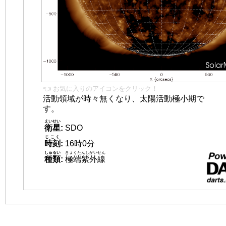
👈 お気に入りのアイコンをクリック！
活動領域が時々無くなり、太陽活動極小期で
す。
えいせい
衛星
:
SDO
じこく
時刻
:
16時0分
しゅるい
きょくたんしがいせん
種類
:
極端紫外線