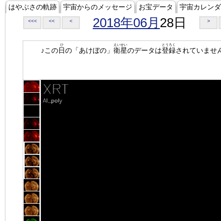
はやぶさの軌跡
宇宙からのメッセージ
お宝データ
宇宙カレンダ
2018年06月
28日
<<<
<<
<
>
ひ
えいせい
とうろく
♪この
日
の「あけぼの」
衛星
のデータは
登録
されていませ