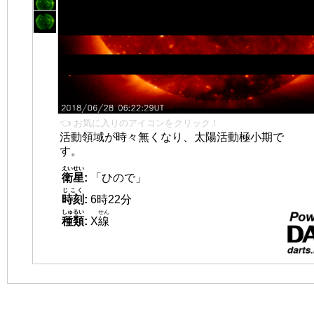
👈 お気に入りのアイコンをクリック！
活動領域が時々無くなり、太陽活動極小期で
す。
えいせい
衛星
:
「ひので」
じこく
時刻
:
6時22分
しゅるい
せん
種類
:
X
線