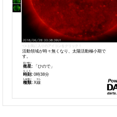
👈 お気に入りのアイコンをクリック！
活動領域が時々無くなり、太陽活動極小期で
す。
えいせい
衛星
:
「ひので」
じこく
時刻
:
0時38分
しゅるい
せん
種類
:
X
線