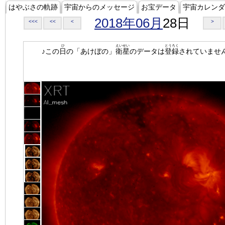
はやぶさの軌跡
宇宙からのメッセージ
お宝データ
宇宙カレンダ
2018年06月
28日
<<<
<<
<
>
ひ
えいせい
とうろく
♪この
日
の「あけぼの」
衛星
のデータは
登録
されていませ