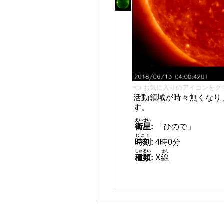
👈 お気に入りのアイコンをク
活動領域が時々無くなり
す。
えいせい
衛星
:
「ひので」
じこく
時刻
:
4時0分
しゅるい
せん
種類
:
X
線