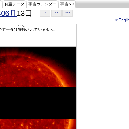
ジ
お宝データ
宇宙カレンダー
宇宙 xR
年06月
13日
>
>>
>>>
…☞Engli
とうろく
のデータは
登録
されていません。