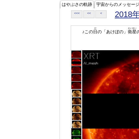
はやぶさの軌跡
宇宙からのメッセー
2018
<<<
<<
<
ひ
えいせい
♪この
日
の「あけぼの」
衛星