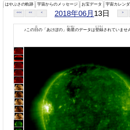
はやぶさの軌跡
宇宙からのメッセージ
お宝データ
宇宙カレンダ
2018年06月
13日
<<<
<<
<
>
ひ
えいせい
とうろく
♪この
日
の「あけぼの」
衛星
のデータは
登録
されていませ