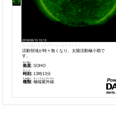
👈 お気に入りのアイコンをクリック！
活動領域が時々無くなり、太陽活動極小期で
す。
えいせい
衛星
:
SOHO
じこく
時刻
:
13時13分
しゅるい
きょくたんしがいせん
種類
:
極端紫外線