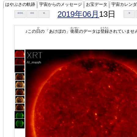
はやぶさの軌跡
宇宙からのメッセージ
お宝データ
宇宙カレンダ
2019年06月
13日
<<<
<<
<
>
ひ
えいせい
とうろく
♪この
日
の「あけぼの」
衛星
のデータは
登録
されていませ