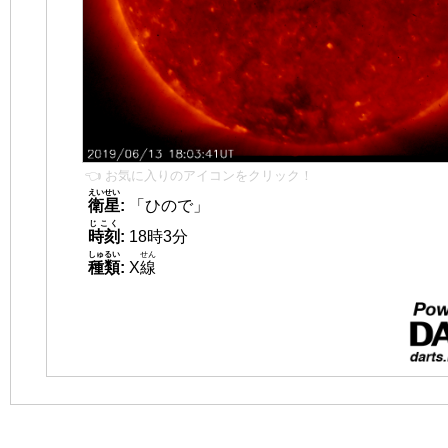
👈 お気に入りのアイコンをクリック！
えいせい
衛星
:
「ひので」
じこく
時刻
:
18時3分
しゅるい
せん
種類
:
X
線