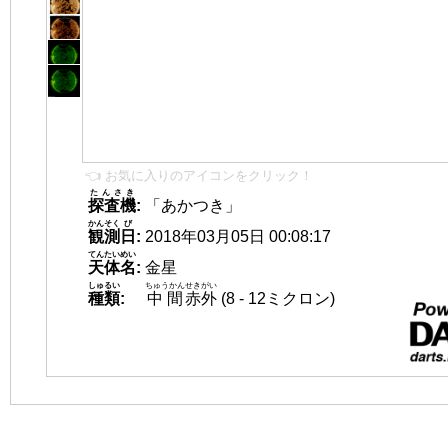
👈 お気に入りのアイコンをクリック！
たんさき
探査機
:
「あかつき」
かんそく
び
観測
日
:
2018年03月05日 00:08:17
てんたいめい
天体名
:
金星
しゅるい
ちゅうかん
せきがい
種類
:
中間
赤外
(8 - 12ミクロン)