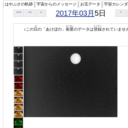
はやぶさの軌跡
宇宙からのメッセージ
お宝データ
宇宙カレンダ
2017年03月
5日
<<<
<<
<
>
ひ
えいせい
とうろく
♪この
日
の「あけぼの」
衛星
のデータは
登録
されていませ