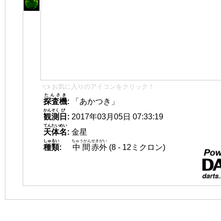
👈 お気に入りのアイコンをクリック！
たんさき
探査機
:
「あかつき」
かんそく
び
観測
日
:
2017年03月05日 07:33:19
てんたいめい
天体名
:
金星
しゅるい
ちゅうかん
せきがい
種類
:
中間
赤外
(8 - 12ミクロン)