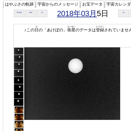
はやぶさの軌跡
宇宙からのメッセージ
お宝データ
宇宙カレンダ
2018年03月
5日
<<<
<<
<
>
ひ
えいせい
とうろく
♪この
日
の「あけぼの」
衛星
のデータは
登録
されていませ