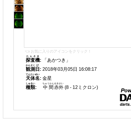
👈 お気に入りのアイコンをクリック！
たんさき
探査機
:
「あかつき」
かんそく
び
観測
日
:
2018年03月05日 16:08:17
てんたいめい
天体名
:
金星
しゅるい
ちゅうかん
せきがい
種類
:
中間
赤外
(8 - 12ミクロン)