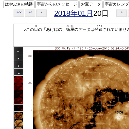
はやぶさの軌跡
宇宙からのメッセージ
お宝データ
宇宙カレンダ
2018年01月
20日
<<<
<<
<
>
ひ
えいせい
とうろく
♪この
日
の「あけぼの」
衛星
のデータは
登録
されていませ