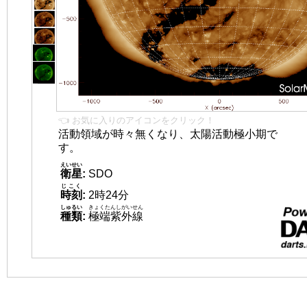
👈 お気に入りのアイコンをクリック！
活動領域が時々無くなり、太陽活動極小期で
す。
えいせい
衛星
:
SDO
じこく
時刻
:
2時24分
しゅるい
きょくたんしがいせん
種類
:
極端紫外線